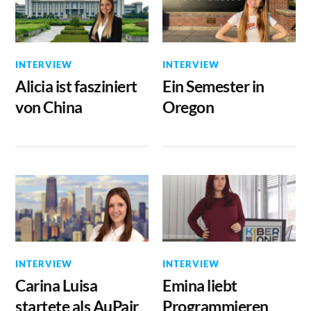
INTERVIEW
INTERVIEW
Alicia ist fasziniert
Ein Semester in
von China
Oregon
INTERVIEW
INTERVIEW
Carina Luisa
Emina liebt
startete als AuPair
Programmieren